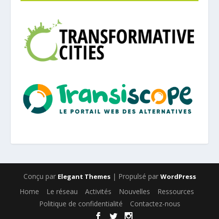
Conçu par
| Propulsé par
Elegant Themes
WordPress
Home
Le réseau
Activités
Nouvelles
Ressources
Politique de confidentialité
Contactez-nous