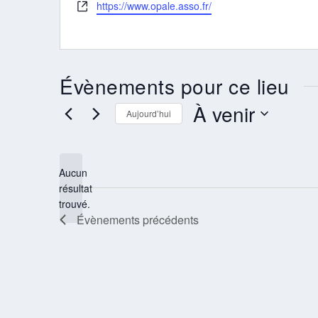
Site
https://www.opale.asso.fr/
web
Évènements pour ce lieu
À venir
Aujourd’hui
Sélectionnez
une
date.
Aucun
résultat
Notice
trouvé.
Évènements
précédents